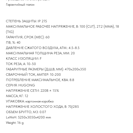
Партнеры компании
Гарантийный талон
Наши главные партнеры
СТЕПЕНЬ ЗАЩИТЫ: IP 21S
МАКСИМАЛЬНОЕ РАБОЧЕЕ НАПРЯЖЕНИЕ, В: 100 (CUT), 27.2 (MMA), 18
(TIG)
ГАРАНТИЯ, СРОК (МЕС): 60
ПВ, %: 40
ДАВЛЕНИЕ СЖАТОГО ВОЗДУХА, АТМ.: 4.5-8.5
МАКСИМАЛЬНАЯ ТОЛЩИНА РЕЗА, ММ: 20
КЛАСС ИЗОЛЯЦИИ: F
ТОК РЕЗА, А: 10-50
ГАБАРИТНЫЕ РАЗМЕРЫ (Д;Ш;В; ММ): 470x200x350
СВАРОЧНЫЙ ТОК, АМПЕР: 10-200
ПОТРЕБЛЕНИЕ МАКСИМАЛЬНОЕ, КВА: 8.8
СЕРИЯ: HUGONG
НАПРЯЖЕНИЕ СЕТИ: 220В ± 15%
МАССА, КГ: 12
УПАКОВКА: картонная коробка
НАПРЯЖЕНИЕ ХОЛОСТОГО ХОДА, В: 70/285
ОБЪЕМ БРУТТО, М3: 0.07
LxWxH: 5250x3050x4200 mm
Weight: 16 g