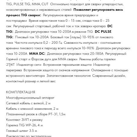
TIG, PULSE TIG, MMA, CUT Оптимально подходит для сварки углеродистых,
низколегированных и нержавеющих сталей
Позволяет регулировать весь
процесс TIG сварки:
Регулируемое время предпродувки и
постпродувки Время нарастания тока 0 - 15 сек, спада тока 0 - 25
сек Регулируемый стартовый, рабочий ток и ток заварки кратера
DC
TIG:
Диапазон регулировки тока 10-200А в режиме TIG
DC PULSE
TIG:
Пиковый ток 10-200А Базовый ток (паузы) 10-95% от пикового
тока Частота импульса 0,2 - 200 Гц Скважность импульса - соотношение
времени пикового тока к периоду всего импулься 10-90% Диапазон регулировки
тока 10-200А
MMA DC:
Диапазон регулировки тока 20-180А Регулируемый
Горячий старт и Форсаж дуги для MMA сварки Режимы работы горелки
2Т/4Т Индикатор сети Встроенная термальная защита Индикатор
перегрева Встроенная защита от скачков напряжения Охлаждение с помощью
встроенного вентилятора Запатентованная технология Современный дизайн,
компактный размер и легкий вес
КОМПЛЕКТАЦИЯ
Многофункциональный аппарат
Сетевой кабель с вилкой, 2 м
Кабель с клеммой заземления, 2 м
Плазменный резак в сборе PT-31, 1,5м
Комплект ЗИП к резаку
Горелка TIG WP-26, 4 м
Газовый шланг 3.5 м
Руководство по эксплуатации