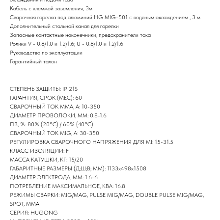
Кабель с клеммой заземления, 3м
Сварочная горелка под алюминий HG MIG-501 c водяным охлаждением , 3 м
Дополнительный стальной канал для горелки
Запасные контактные наконечники, предохранители тока
Ролики V - 0.8/1.0 и 1.2/1.6; U - 0.8/1.0 и 1.2/1.6
Руководство по эксплуатации
Гарантийный талон
СТЕПЕНЬ ЗАЩИТЫ: IP 21S
ГАРАНТИЯ, СРОК (МЕС): 60
СВАРОЧНЫЙ ТОК ММА, А: 10-350
ДИАМЕТР ПРОВОЛОКИ, ММ: 0.8-1.6
ПВ, %: 80% (20°С) / 60% (40°С)
СВАРОЧНЫЙ ТОК MIG, А: 30-350
РЕГУЛИРОВКА СВАРОЧНОГО НАПРЯЖЕНИЯ ДЛЯ MI: 15-31.5
КЛАСС ИЗОЛЯЦИИ: F
МАССА КАТУШКИ, КГ: 15/20
ГАБАРИТНЫЕ РАЗМЕРЫ (Д;Ш;В; ММ): 1133х498х1508
ДИАМЕТР ЭЛЕКТРОДА, ММ: 1.6-6
ПОТРЕБЛЕНИЕ МАКСИМАЛЬНОЕ, КВА: 16.8
РЕЖИМЫ СВАРКИ: MIG/MAG, PULSE MIG/MAG, DOUBLE PULSE MIG/MAG,
Контакты компании
SPOT, MMA
СЕРИЯ: HUGONG
Как нас найти