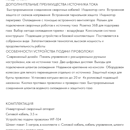
ДОПОЛНИТЕЛЬНЫЕ ПРЕИМУЩЕСТВА ИСТОЧНИКА ТОКА
Быстроразъемное соединение сварочных кабелей Индикатор сети Встроенная
защита от скачков напряжения Встроенная термальная защита Индикатор
перегрева Охлаждение с помощью встроенного вентилятора Разъем для
подключения сварочных роботов к источнику тока Розетка 36В для подогрева
газа Выбор метода охлаждения горелки - воздух/вода Консольная система
конструкции Подающее устройство в базовой комплектации Поставляется в
собранном виде Запатентованная технология, высокая мощность и
продолжительность работы
ОСОБЕННОСТИ УСТРОЙСТВА ПОДАЧИ ПРОВОЛОКИ
Современный дизайн Панель управления с расширенными ручными
настройками, как на источнике тока Два цифровых дисплея Выходы для
подключения шлангов охлаждения Надежное крепление на консоли Оборудован
колесами для легкого перемещения отдельно от источника Защитный кожух для
бухты проволоки Установка катушки весом до 20 кг 4х роликовый подающий
механизм Кнопка протяжки проволоки и проверки газа Быстроразъемные
соединения шлангов водяного охлаждения и защитного газа
КОМПЛЕКТАЦИЯ
Инверторный сварочный аппарат
Сетевой кабель, 3.5 м
Партнеры компании
Устройство подачи проволоки WF-104
Шланг-пакет 5 метров, в комплекте с: Силовой кабель, кабель управления, шланги
Наши главные партнеры
охлаждения и подачи газа