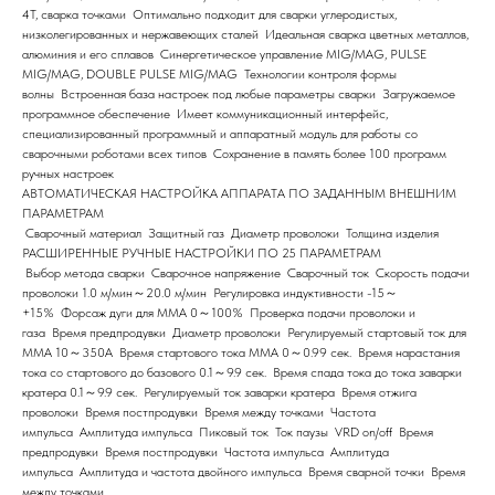
4T, сварка точками Оптимально подходит для сварки углеродистых,
низколегированных и нержавеющих сталей Идеальная сварка цветных металлов,
алюминия и его сплавов Синергетическое управление MIG/MAG, PULSE
MIG/MAG, DOUBLE PULSE MIG/MAG Технологии контроля формы
волны Встроенная база настроек под любые параметры сварки Загружаемое
программное обеспечение Имеет коммуникационный интерфейс,
специализированный программный и аппаратный модуль для работы со
сварочными роботами всех типов Сохранение в память более 100 программ
ручных настроек
АВТОМАТИЧЕСКАЯ НАСТРОЙКА АППАРАТА ПО ЗАДАННЫМ ВНЕШНИМ
ПАРАМЕТРАМ
Сварочный материал Защитный газ Диаметр проволоки Толщина изделия
РАСШИРЕННЫЕ РУЧНЫЕ НАСТРОЙКИ ПО 25 ПАРАМЕТРАМ
Выбор метода сварки Сварочное напряжение Сварочный ток Скорость подачи
проволоки 1.0 м/мин～20.0 м/мин Регулировка индуктивности -15～
+15% Форсаж дуги для ММА 0～100% Проверка подачи проволоки и
газа Время предпродувки Диаметр проволоки Регулируемый стартовый ток для
ММА 10～350A Время стартового тока ММА 0～0.99 сек. Время нарастания
тока со стартового до базового 0.1～9.9 сек. Время спада тока до тока заварки
кратера 0.1～9.9 сек. Регулируемый ток заварки кратера Время отжига
проволоки Время постпродувки Время между точками Частота
импульса Амплитуда импульса Пиковый ток Ток паузы VRD on/off Время
предпродувки Время постпродувки Частота импульса Амплитуда
импульса Амплитуда и частота двойного импульса Время сварной точки Время
между точками