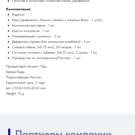
Простая и интуитивно понятная панель управления
Комплектация:
Каретка
Партнеры компании
Блок управления с блоком салазок и панелью Basic - 1 шт./li>
Наши главные партнеры
Коническая шестерня - 1 шт.
Шасси на колесах - 1 шт.
Направляющая с роликом - 2 шт.
Держатель горелки без механизма колебаний - 1 шт.
Силовой кабель 3x0.75 мм2, 28 метров - 1 шт.
Источник питания с кабелем 3x0.75 мм2, 2 метра - 1 шт.
Руководство по эксплуатации/Паспорт - 1 шт.
Продуктовый сегмент: Про
Бренд: Кедр
Родина бренда: Россия
Гарантийный срок: 2 года
lwh: 2350x1500x2650 mm
Weight: 10 g