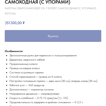
САМОХОДНАЯ (С УПОРАМИ)
КАРЕТКА СВАРОЧНАЯ КЕДР СК-7 EXPERT САМОХОДНАЯ (С УПОРАМИ)
8015366
351300,00
₽
Купить
Особенности:
Эргономичные ручки для переноски и позиционирования
Держатель сварочного кабеля
Прорезиненные колеса
Привод на каждое колесо
Система осцилляции горелки
Способ перемещения — привод на 4 колеса
Настройки положения горелки — верх-вниз (40 мм); вперед-назад (40 мм)
Рабочий угол — 360 градусов
Дополнительно — индикатор питания
Направление движение — направо/налево
Скорость колебаний — 0.75-15 град./сек.(+/- 5%)
Продолжительность задержки в крайнем положении — 0-2,5 с