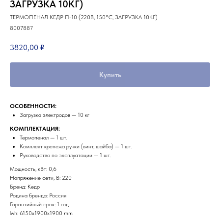
ЗАГРУЗКА 10КГ)
ТЕРМОПЕНАЛ КЕДР П-10 (220В, 150°C, ЗАГРУЗКА 10КГ)
8007887
3820,00
₽
Купить
ОСОБЕННОСТИ:
Загрузка электродов — 10 кг
КОМПЛЕКТАЦИЯ:
Термопенал — 1 шт.
Партнеры компании
Комплект крепежа ручки (винт, шайба) — 1 шт.
Наши главные партнеры
Руководство по эксплуатации — 1 шт.
Мощность, кВт: 0,6
Напряжение сети, В: 220
Бренд: Кедр
Родина бренда: Россия
Гарантийный срок: 1 год
lwh: 6150x1900x1900 mm