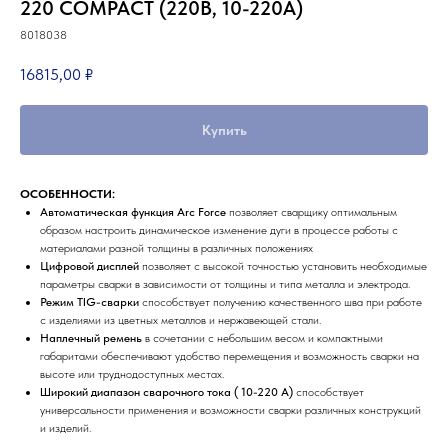
220 COMPACT (220В, 10-220А)
8018038
16815,00
₽
Купить
ОСОБЕННОСТИ:
Автоматическая функция Arc Force
позволяет сварщику оптимальным
образом настроить динамическое изменение дуги в процессе работы с
материалами разной толщины в различных положениях
Цифровой дисплей
позволяет с высокой точностью установить необходимые
параметры сварки в зависимости от толщины и типа металла и электрода.
Режим ТIG-сварки
способствует получению качественного шва при работе
с изделиями из цветных металлов и нержавеющей стали.
Наплечный ремень
в сочетании с небольшим весом и компактными
габаритами обеспечивают удобство перемещения и возможность сварки на
высоте или труднодоступных местах.
Широкий диапазон сварочного тока ( 10-220 А)
способствует
универсальности применения и возможности сварки различных конструкций
и изделий.