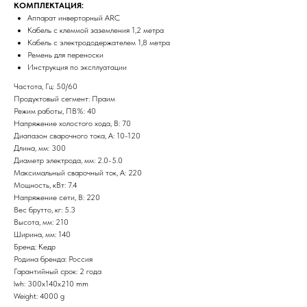
КОМПЛЕКТАЦИЯ:
Аппарат инверторный ARC
Кабель с клеммой заземления 1,2 метра
Кабель с электрододержателем 1,8 метра
Ремень для переноски
Инструкция по эксплуатации
Частота, Гц: 50/60
Партнеры компании
Продуктовый сегмент: Праим
Режим работы, ПВ%: 40
Наши главные партнеры
Напряжение холостого хода, В: 70
Диапазон сварочного тока, А: 10-120
Длина, мм: 300
Диаметр электрода, мм: 2.0-5.0
Максимальный сварочный ток, А: 220
Мощность, кВт: 7.4
Напряжение сети, В: 220
Вес брутто, кг: 5.3
Высота, мм: 210
Ширина, мм: 140
Бренд: Кедр
Родина бренда: Россия
Гарантийный срок: 2 года
lwh: 300x140x210 mm
Weight: 4000 g