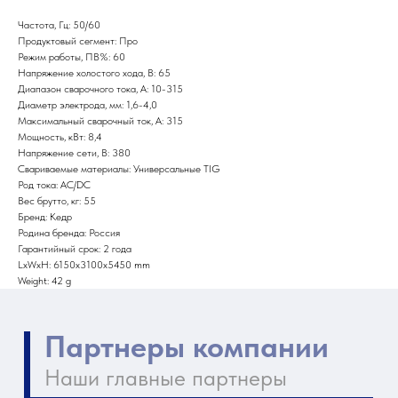
Частота, Гц: 50/60
Продуктовый сегмент: Про
Режим работы, ПВ%: 60
Напряжение холостого хода, В: 65
Диапазон сварочного тока, А: 10-315
Диаметр электрода, мм: 1,6-4,0
Максимальный сварочный ток, А: 315
Мощность, кВт: 8,4
Напряжение сети, В: 380
Свариваемые материалы: Универсальные TIG
Род тока: AC/DC
Вес брутто, кг: 55
Бренд: Кедр
Родина бренда: Россия
Гарантийный срок: 2 года
LxWxH: 6150x3100x5450 mm
Weight: 42 g