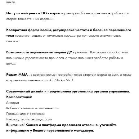
цикле.
Контакты компании
Импульсный режим TIG сварки
гарантирует более эффективную работу при
Как нас найти
сварке тонкостенных изделий.
Квадратная форма волны, регулировка частоты и баланса переменного
тока
позволяют задать оптимальные параметры при сварке алюминиевых
сплавов.
Возможность подключения педали ДУ
в режиме TIG-сварки способствует
повышению управляемости процесса, а также повышает удобство работы в
целом.
Режим MMA .
с возможностью настройки токов старта и форсажа дуги, а также
встроенными механизмами AntiStick и VRD.
Современный дизайн и продуманная эргономика органов управления.
Комплектация:
Аппарат
Кабель с клеммой заземления 3 м
Газовый шланг с гайками
Руководство по эксплуатации
Внимание! Колеса и платформа продаются отдельно, уточняйте
информацию у Вашего персонального менеджера.