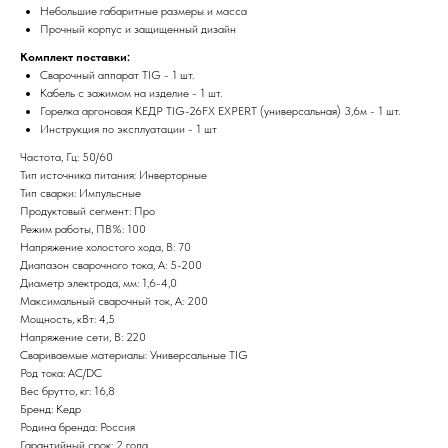
Небольшие габаритные размеры и масса
Прочный корпус и защищенный дизайн
Комплект поставки:
Сварочный аппарат TIG - 1 шт.
Кабель с зажимом на изделие - 1 шт.
Горелка аргоновая КЕДР TIG-26FX EXPERT (универсальная) 3,6м - 1 шт.
Инструкция по эксплуатации - 1 шт
Частота, Гц: 50/60
Тип источника питания: Инверторные
Партнеры компании
Тип сварки: Импульсные
Наши главные партнеры
Продуктовый сегмент: Про
Режим работы, ПВ%: 100
Напряжение холостого хода, В: 70
Диапазон сварочного тока, А: 5-200
Диаметр электрода, мм: 1,6-4,0
Максимальный сварочный ток, А: 200
Мощность, кВт: 4,5
Напряжение сети, В: 220
Свариваемые материалы: Универсальные TIG
Род тока: AC/DC
Вес брутто, кг: 16,8
Бренд: Кедр
Родина бренда: Россия
Гарантийный срок: 2 года