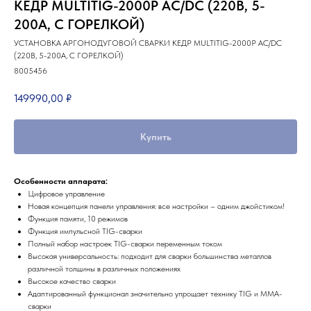
КЕДР MULTITIG-2000P AC/DC (220В, 5-
200А, С ГОРЕЛКОЙ)
УСТАНОВКА АРГОНОДУГОВОЙ СВАРКИ КЕДР MULTITIG-2000P AC/DC
(220В, 5-200А, С ГОРЕЛКОЙ)
8005456
149990,00
₽
Купить
Особенности аппарата:
Цифровое управление
Новая концепция панели управления: все настройки – одним джойстиком!
Функция памяти, 10 режимов
Функция импульсной TIG-сварки
Полный набор настроек TIG-сварки переменным током
Высокая универсальность: подходит для сварки большинства металлов
различной толщины в различных положениях
Высокое качество сварки
Адаптированный функционал значительно упрощает технику TIG и ММА-
сварки