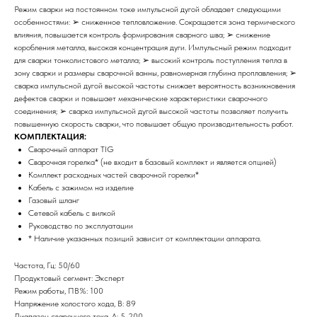
Режим сварки на постоянном токе импульсной дугой обладает следующими
особенностями: ➢ сниженное тепловложение. Сокращается зона термического
влияния, повышается контроль формирования сварного шва; ➢ снижение
коробления металла, высокая концентрация дуги. Импульсный режим подходит
для сварки тонколистового металла; ➢ высокий контроль поступления тепла в
зону сварки и размеры сварочной ванны, равномерная глубина проплавления; ➢
сварка импульсной дугой высокой частоты снижает вероятность возникновения
дефектов сварки и повышает механические характеристики сварочного
соединения; ➢ сварка импульсной дугой высокой частоты позволяет получить
повышенную скорость сварки, что повышает общую производительность работ.
КОМПЛЕКТАЦИЯ:
Сварочный аппарат TIG
Сварочная горелка* (не входит в базовый комплект и является опцией)
Комплект расходных частей сварочной горелки*
Кабель с зажимом на изделие
Газовый шланг
Сетевой кабель с вилкой
Руководство по эксплуатации
* Наличие указанных позиций зависит от комплектации аппарата.
Частота, Гц: 50/60
Продуктовый сегмент: Эксперт
Режим работы, ПВ%: 100
Напряжение холостого хода, В: 89
Диапазон сварочного тока, А: 5-200