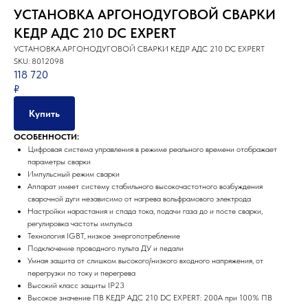
Как нас найти
УСТАНОВКА АРГОНОДУГОВОЙ СВАРКИ
КЕДР АДС 210 DC EXPERT
УСТАНОВКА АРГОНОДУГОВОЙ СВАРКИ КЕДР АДС 210 DC EXPERT
SKU:
8012098
118 720
₽
Купить
ОСОБЕННОСТИ:
Цифровая система управления в режиме реального времени отображает
параметры сварки
Импульсный режим сварки
Аппарат имеет систему стабильного высокочастотного возбуждения
сварочной дуги независимо от нагрева вольфрамового электрода
Настройки нарастания и спада тока, подачи газа до и посте сварки,
регулировка частоты импульса
Технология IGBT, низкое энергопотребление
Подключение проводного пульта ДУ и педали
Умная защита от слишком высокого/низкого входного напряжения, от
перегрузки по току и перегрева
Высокий класс защиты IP23
Высокое значение ПВ КЕДР АДС 210 DC EXPERT: 200А при 100% ПВ