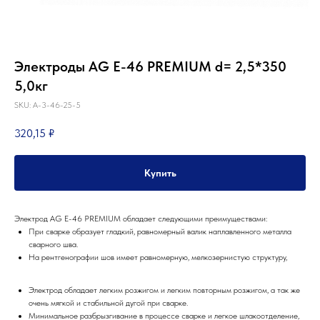
Электроды AG E-46 PREMIUM d= 2,5*350
5,0кг
SKU:
A-3-46-25-5
320,15
₽
Купить
Электрод AG E-46 PREMIUM обладает следующими преимуществами:
При сварке образует гладкий, равномерный валик наплавленного металла
сварного шва.
На рентгенографии шов имеет равномерную, мелкозернистую структуру,
Электрод обладает легким розжигом и легким повторным розжигом, а так же
Партнеры компании
очень мягкой и стабильной дугой при сварке.
Наши главные партнеры
Минимальное разбрызгивание в процессе сварке и легкое шлакоотделение,