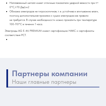
Наплавленный металл имеет отличные показатели ударной вязкости при t=
0°С,≥70 Дж/см2
Обмазка электродов не гигроскопичная, т. е. устойчива к впитыванию влаги,
поэтому дополнительная прокалка и сушка электродов как правило
не требуется. В случае необходимости можно прокалить при температуре
100-110°С в течении 1 часа.
Электроды AG E-46 PREMIUM имеют сертификацию НАКС и сертификаты
соответствия РСТ.