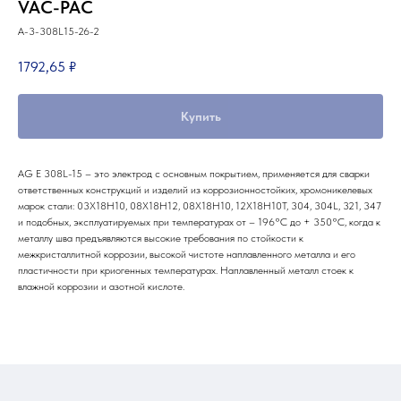
VAC-PAC
A-3-308L15-26-2
1792,65
₽
Купить
AG E 308L-15 – это электрод с основным покрытием, применяется для сварки
Партнеры компании
ответственных конструкций и изделий из коррозионностойких, хромоникелевых
марок стали: 03Х18Н10, 08X18H12, 08X18H10, 12X18H10T, 304, 304L, 321, 347
Наши главные партнеры
и подобных, эксплуатируемых при температурах от – 196°С до + 350°С, когда к
металлу шва предъявляются высокие требования по стойкости к
межкристаллитной коррозии, высокой чистоте наплавленного металла и его
пластичности при криогенных температурах. Наплавленный металл стоек к
влажной коррозии и азотной кислоте.