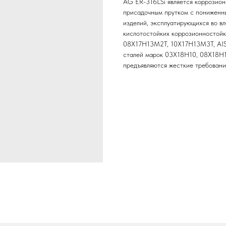
AG ER-316LSi является коррозио
присадочным прутком с пониженны
изделий, эксплуатирующихся во в
кислотостойких коррозионностой
08Х17Н13М2Т, 10Х17Н13М3Т, AISI 
сталей марок 03Х18Н10, 08Х18Н10Т
предъявляются жесткие требовани