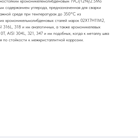
нностойким хромоникелемолибденовым 19Сr/12Ni/2.5Mo
м содержанием углерода, предназначенная для сварки
лажной среде при температурах до 350°С из
ких хромоникельмолибденовых сталей марок 02Х17Н11М2,
316L, 318 и им аналогичных, а также хромоникелевых
, AISI 304L, 321, 347 и им подобных, когда к металлу шва
я по стойкости к межкристаллитной коррозии.