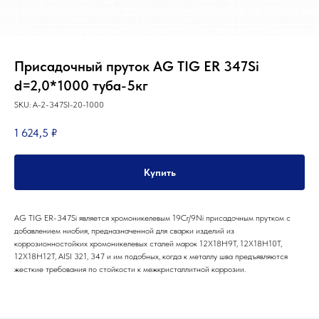
Присадочный пруток AG TIG ER 347Si
d=2,0*1000 туба-5кг
SKU:
A-2-347SI-20-1000
1 624,5
₽
Партнеры компании
Купить
Наши главные партнеры
AG TIG ER-347Si является хромоникелевым 19Сr/9Ni присадочным прутком с
добавлением ниобия, предназначенной для сварки изделий из
коррозионностойких хромоникелевых сталей марок 12Х18Н9Т, 12Х18Н10Т,
12Х18Н12Т, AISI 321, 347 и им подобных, когда к металлу шва предъявляются
жесткие требования по стойкости к межкристаллитной коррозии.