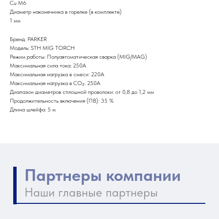
Cu M6
Наши главные партнеры
Диаметр наконечника в горелке (в комплекте)
1 мм
Бренд: PARKER
Модель: STH MIG TORCH
Режим работы: Полуавтоматическая сварка (MIG/MAG)
Максимальная сила тока: 250А
Максимальная нагрузка в смеси: 220А
Максимальная нагрузка в CO₂: 250А
Диапазон диаметров сплошной проволоки: от 0,8 до 1,2 мм
Продолжительность включения (ПВ): 35 %
Длина шлейфа: 5 м