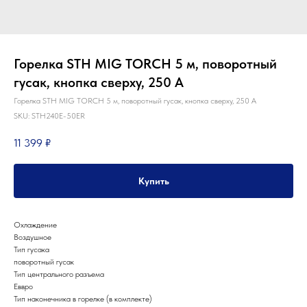
Горелка STH MIG TORCH 5 м, поворотный
гусак, кнопка сверху, 250 А
Горелка STH MIG TORCH 5 м, поворотный гусак, кнопка сверху, 250 А
SKU:
STH240E-50ER
11 399
₽
Купить
Охлаждение
Воздушное
Тип гусака
поворотный гусак
Тип центрального разъема
Еввро
Тип наконечника в горелке (в комплекте)
Партнеры компании