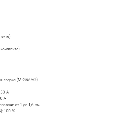
лекте)
 комплекте)
ая сварка (MIG/MAG)
450 А
00 А
олоки: от 1 до 1,6 мм
): 100 %