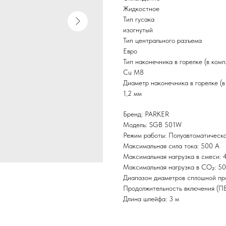
Жидкостное
Тип гусака
изогнутый
Тип центрального разъема
Евро
Тип наконечника в горелке (в комп
Cu M8
Диаметр наконечника в горелке (в
1,2 мм
Бренд: PARKER
Модель: SGB 501W
Режим работы: Полуавтоматическ
Максимальная сила тока: 500 А
Максимальная нагрузка в смеси: 
Максимальная нагрузка в CO₂: 5
Диапазон диаметров сплошной пров
Продолжительность включения (ПВ
Длина шлейфа: 3 м