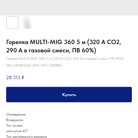
Горелка MULTI-MIG 360 5 м (320 А CO2,
290 А в газовой смеси, ПВ 60%)
Горелка MULTI-MIG 360 5 м (320 А CO2, 290 А в газовой смеси, ПВ 60%)
SKU:
MMB3600-AM1-MT1-50ERBG
28 313
₽
Купить
Охлаждение
Воздушное
Тип гусака
изогнутый 45°
Тип центрального разъема