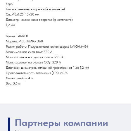
Евро
Тип наконечника в горелке (в комплекте)
Партнеры компании
Cu, М8x1.25, 10х30 мм
Наши главные партнеры
Диаметр наконечника в горелке (в комплекте)
1,2 мм
Бренд: PARKER
Модель: MULTI-MIG 360
Режим работы: Полуавтоматическая сварка (MIG/MAG)
Максимальная сила тока: 320 А
Максимальная нагрузка в смеси: 290 А
Максимальная нагрузка в CO₂: 320 А
Диапазон диаметров сплошной проволоки: от 1 до 1,2 мм
Продолжительность включения (ПВ): 60 %
Длина шлейфа: 4 м
Вес: 3,6 кг