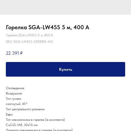
Горелка SGA-LW455 5 м, 400 А
Горелка SGA-LW455 5 м, 400 А
SKU:
SGA-LW455-50ERBG-M2
22 391
₽
Купить
Охлаждение
Воздушное
Тип гусака
изогнутый, 45°
Тип центрального разъема
Евро
Тип наконечника в горелке (в комплекте)
CuCrZr, М8, 30х10 мм
Партнеры компании
Диаметр наконечника в горелке (в комплекте)