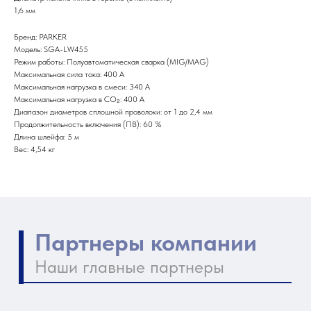
Наши главные партнеры
1,6 мм
Бренд: PARKER
Модель: SGA-LW455
Режим работы: Полуавтоматическая сварка (MIG/MAG)
Максимальная сила тока: 400 А
Максимальная нагрузка в смеси: 340 А
Максимальная нагрузка в CO₂: 400 А
Диапазон диаметров сплошной проволоки: от 1 до 2,4 мм
Продолжительность включения (ПВ): 60 %
Длина шлейфа: 5 м
Вес: 4,54 кг
Контакты компании