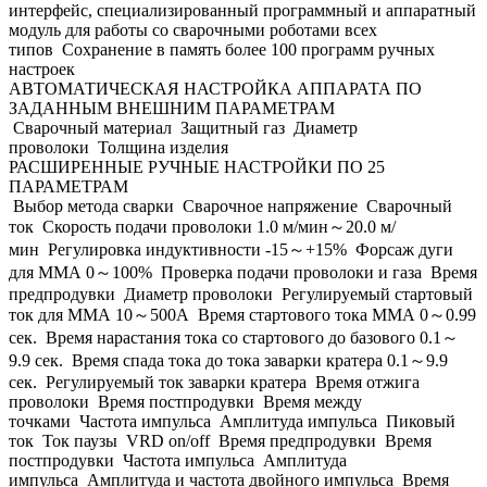
интерфейс, специализированный программный и аппаратный
модуль для работы со сварочными роботами всех
типов Сохранение в память более 100 программ ручных
настроек
АВТОМАТИЧЕСКАЯ НАСТРОЙКА АППАРАТА ПО
ЗАДАННЫМ ВНЕШНИМ ПАРАМЕТРАМ
Сварочный материал Защитный газ Диаметр
проволоки Толщина изделия
РАСШИРЕННЫЕ РУЧНЫЕ НАСТРОЙКИ ПО 25
ПАРАМЕТРАМ
Выбор метода сварки Сварочное напряжение Сварочный
ток Скорость подачи проволоки 1.0 м/мин～20.0 м/
мин Регулировка индуктивности -15～+15% Форсаж дуги
для ММА 0～100% Проверка подачи проволоки и газа Время
предпродувки Диаметр проволоки Регулируемый стартовый
ток для ММА 10～500A Время стартового тока ММА 0～0.99
сек. Время нарастания тока со стартового до базового 0.1～
9.9 сек. Время спада тока до тока заварки кратера 0.1～9.9
сек. Регулируемый ток заварки кратера Время отжига
проволоки Время постпродувки Время между
точками Частота импульса Амплитуда импульса Пиковый
ток Ток паузы VRD on/off Время предпродувки Время
постпродувки Частота импульса Амплитуда
импульса Амплитуда и частота двойного импульса Время