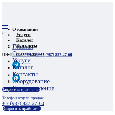
О компании
Услуги
Каталог
Контакты
Главная
О компании
ПН-ПТ 09:00-18:00
|
+ 7 (987) 827-27-60
Услуги
Каталог
Контакты
Оборудование
Сопровождение
Запросить прайс лист
Телефон отдела продаж
+ 7 (987) 827-27-60
Запросить прайс лист